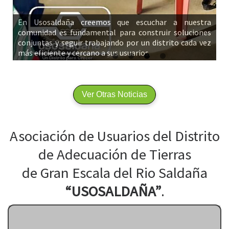
ña
la
 el
En Usosaldaña creemos que escuchar a nuestra
das
comunidad es fundamental para construir soluciones
ión
conjuntas y seguir trabajando por un distrito cada vez
más eficiente y cercano a sus usuarios.
Ver Otras Noticias
Asociación de Usuarios del Distrito
de Adecuación de Tierras
de Gran Escala del Rio Saldaña
“USOSALDAÑA”
.