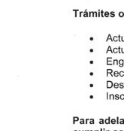
nto
nal
ndo
023
al
sin
nes
ad
s