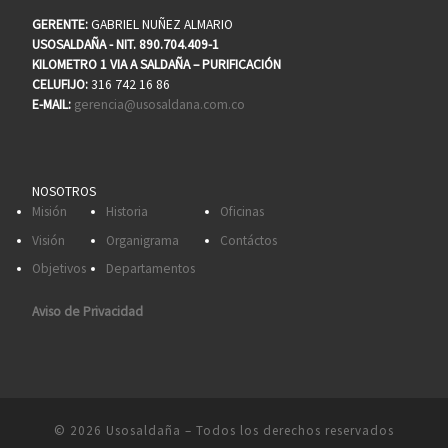
GERENTE:
GABRIEL NUÑEZ ALMARIO
USOSALDAÑA - NIT. 890.704.409-1
KILOMETRO 1 VIA A SALDAÑA – PURIFICACIÓN
CELUFIJO:
316 742 16 86
E-MAIL:
gerencia@usosaldana.com.co
NOSOTROS
Misión
Historia
Oficinas
Visión
Organigrama
Contáctos
Objetivos
Departamentos
Aviso de Privacidad
© 2026
Usosaldaña
– Todos los derechos reservados