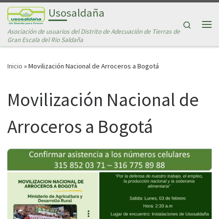
Usosaldaña
Saltar al contenido
Search
Asociación de usuarios del Distrito de Adecuación de Tierras de
Me
Gran Escala del Rio Saldaña
Inicio
»
Movilización Nacional de Arroceros a Bogotá
Movilización Nacional de
Arroceros a Bogotá