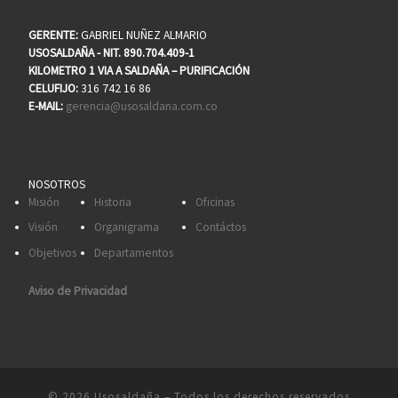
GERENTE:
GABRIEL NUÑEZ ALMARIO
USOSALDAÑA - NIT. 890.704.409-1
KILOMETRO 1 VIA A SALDAÑA – PURIFICACIÓN
CELUFIJO:
316 742 16 86
E-MAIL:
gerencia@usosaldana.com.co
NOSOTROS
Misión
Historia
Oficinas
Visión
Organigrama
Contáctos
Objetivos
Departamentos
Aviso de Privacidad
© 2026
Usosaldaña
– Todos los derechos reservados