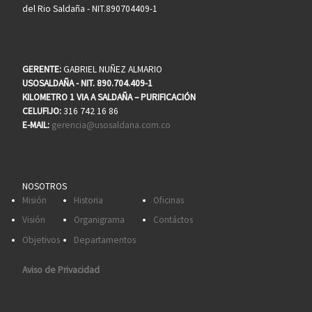
del Rio Saldaña - NIT.890704409-1
GERENTE:
GABRIEL NUÑEZ ALMARIO
USOSALDAÑA - NIT. 890.704.409-1
KILOMETRO 1 VIA A SALDAÑA – PURIFICACIÓN
CELUFIJO:
316 742 16 86
E-MAIL:
gerencia@usosaldana.com.co
NOSOTROS
Misión
Historia
Oficinas
Visión
Organigrama
Contáctos
Objetivos
Departamentos
Aviso de Privacidad