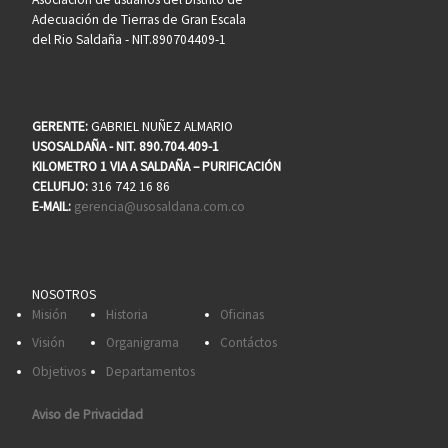
Adecuación de Tierras de Gran Escala
del Rio Saldaña - NIT.890704409-1
GERENTE:
GABRIEL NUÑEZ ALMARIO
USOSALDAÑA - NIT. 890.704.409-1
KILOMETRO 1 VIA A SALDAÑA – PURIFICACIÓN
CELUFIJO:
316 742 16 86
E-MAIL:
gerencia@usosaldana.com.co
NOSOTROS
Misión
Historia
Oficinas
Visión
Organigrama
Contáctos
Objetivos
Departamentos
Aviso de Privacidad