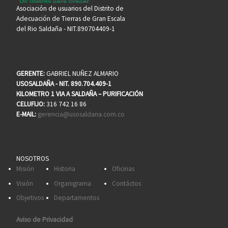
Asociación de usuarios del Distrito de
Adecuación de Tierras de Gran Escala
del Rio Saldaña - NIT.890704409-1
GERENTE:
GABRIEL NUÑEZ ALMARIO
USOSALDAÑA - NIT. 890.704.409-1
KILOMETRO 1 VIA A SALDAÑA – PURIFICACIÓN
CELUFIJO:
316 742 16 86
E-MAIL:
gerencia@usosaldana.com.co
NOSOTROS
Misión
Historia
Oficinas
Visión
Organigrama
Contáctos
Objetivos
Departamentos
Aviso de Privacidad