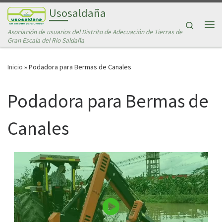
Usosaldaña
Saltar al contenido
Search
Asociación de usuarios del Distrito de Adecuación de Tierras de
Me
Gran Escala del Rio Saldaña
Inicio
»
Podadora para Bermas de Canales
Podadora para Bermas de
Canales